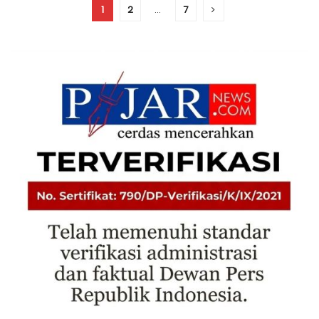
1
2
…
7