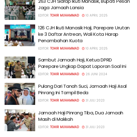
263 CJH Sidrap Ikuti Manasik, Bupati Pesan
Jaga Jamaah Lansia
EDITOR:
TOHIR MUHAMMAD
10 APRIL 2025
126 CJH Ikuti Manasik Haji, Parepare Urutan
ke 3 Daftar Antrean, Wali Kota Harap
Penambahan Kuota
EDITOR:
TOHIR MUHAMMAD
10 APRIL 2025
Sambut Jamaah Haji, Ketua DPRD
Parepare Ungkap Dapat Laporan Soal Ini
EDITOR:
TOHIR MUHAMMAD
26 JUNI 2024
Pulang Dari Tanah Suci, Jamaah Haji Asal
Pinrang Ini Tampil Beda
EDITOR:
TOHIR MUHAMMAD
31 JULI 2023
Jamaah Haji Pinrang Tiba, Dua Jamaah
Masih di Makkah
EDITOR:
TOHIR MUHAMMAD
31 JULI 2023