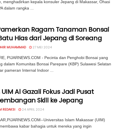
, menghadirkan kepala konsuler Jepang di Makassar, Ohasi
PA dalam rangka ...
Pamerkan Ragam Tanaman Bonsai
Batu Hias dari Jepang di Soreang
OHIR MUHAMMAD
27 MEI 2024
E, PIJARNEWS.COM - Pecinta dan Penghobi Bonsai yang
g dalam Komunitas Bonsai Parepare (KBP) Sulawesi Selatan
r pameran Internal Indoor ...
UIM Al Gazali Fokus Jadi Pusat
embangan Skill ke Jepang
M REDAKSI
24 APRIL 2024
R,PIJARNEWS.COM--Universitas Islam Makassar (UIM)
 membawa kabar bahagia untuk mereka yang ingin