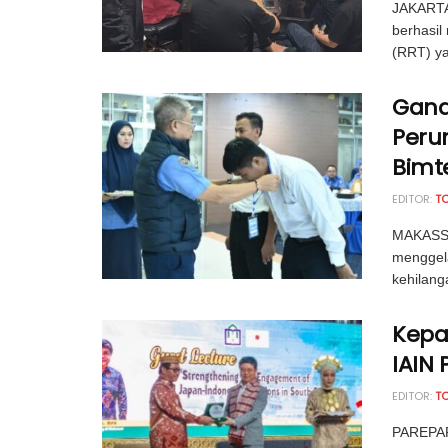
JAKARTA,
berhasi
(RRT) ya
Gand
Peru
Bimt
EDITOR:
T
MAKASSA
menggela
kehilang
Kepal
IAIN
EDITOR:
T
PAREPAR