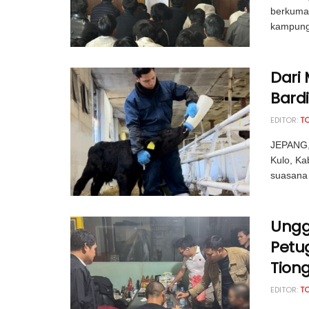
berkuman
kampung 
Dari 
Bardi
EDITOR:
T
JEPANG,
Kulo, Ka
suasana 
Ungg
Petu
Tion
EDITOR:
T