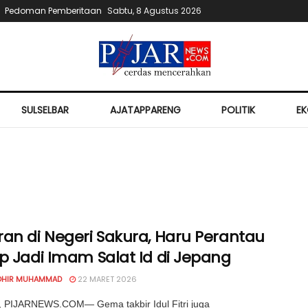
Pedoman Pemberitaan
Sabtu, 8 Agustus 2026
SULSELBAR
AJATAPPARENG
POLITIK
E
ran di Negeri Sakura, Haru Perantau
p Jadi Imam Salat Id di Jepang
OHIR MUHAMMAD
22 MARET 2026
 PIJARNEWS.COM— Gema takbir Idul Fitri juga