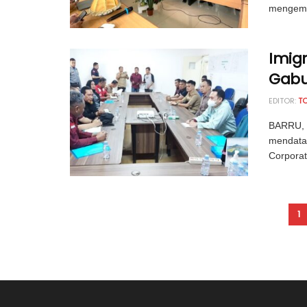
mengemba
Imigr
Gabun
EDITOR:
T
BARRU, 
mendatan
Corporat
1