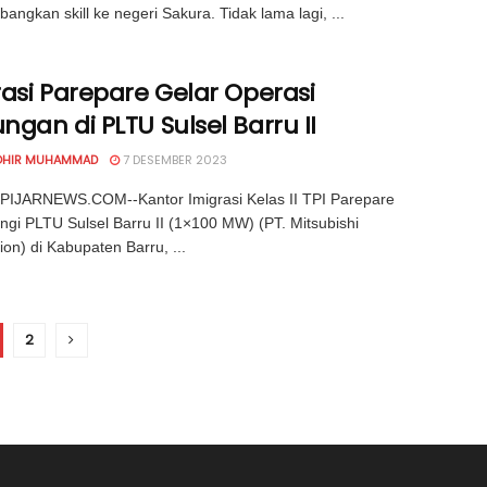
ngkan skill ke negeri Sakura. Tidak lama lagi, ...
asi Parepare Gelar Operasi
gan di PLTU Sulsel Barru II
OHIR MUHAMMAD
7 DESEMBER 2023
PIJARNEWS.COM--Kantor Imigrasi Kelas II TPI Parepare
gi PLTU Sulsel Barru II (1×100 MW) (PT. Mitsubishi
ion) di Kabupaten Barru, ...
2