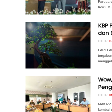
Parepare
Koici, M
KBP 
dan 
EDITOR:
T
PAREPAR
tergabun
menggela
Wow, 
Peng
EDITOR:
TI
MAKASSA
kembali