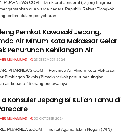
 PIJARNEWS.COM – Direktorat Jenderal (Ditjen) Imigrasi
l mengamankan dua warga negara Republik Rakyat Tiongkok
ng terlibat dalam penyebaran ...
eng Pemkot Kawasaki Jepang,
mda Air Minum Kota Makassar Gelar
ek Penurunan Kehilangan Air
OHIR MUHAMMAD
23 DESEMBER 2024
R, PIJARNEWS.COM —Perumda Air Minum Kota Makassar
r Bimbingan Teknis (Bimtek) terkait penurunan tingkat
an air kepada 45 orang pegawainya. ...
a Konsuler Jepang Isi Kuliah Tamu di
 Parepare
OHIR MUHAMMAD
30 OKTOBER 2024
E, PIJARNEWS.COM -- Institut Agama Islam Negeri (IAIN)