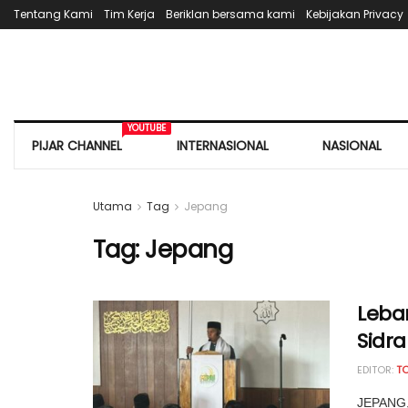
Tentang Kami
Tim Kerja
Beriklan bersama kami
Kebijakan Privacy
YOUTUBE
PIJAR CHANNEL
INTERNASIONAL
NASIONAL
Utama
Tag
Jepang
Tag:
Jepang
Leba
Sidra
EDITOR:
T
JEPANG,