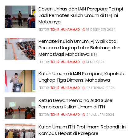
Dosen Unhas dan IAIN Parepare Tampil
Jadi Pemateri Kuliah Umum di ITH, Ini
Materinya
EDITOR:
TOHIR MUHAMMAD
16 DESEMBER 2024
Pemateri Kuliah Umum, Pj Wali Kota
Parepare Ungkap Latar Belakang dan
Memotivasi Mahasiswa ITH
EDITOR:
TOHIR MUHAMMAD
14 MEI 2024
Kuliah Umum di IAIN Parepare, Kapolres
Ungkap Tiga Dimensi Mahasiswa
EDITOR:
TOHIR MUHAMMAD
27 FEBRUARI 2024
Ketua Dewan Pembina ADRI Sulsel
Pembicara Kuliah Umum di ITH
EDITOR:
TOHIR MUHAMMAD
24 JANUARI 2024
Kuliah Umum ITH, Prof Imam Robandi : Ini
Kampus Hebat di Parepare