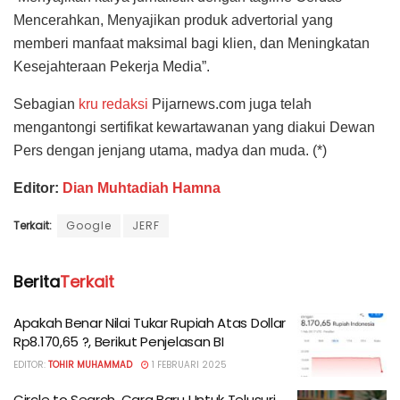
Mencerahkan, Menyajikan produk advertorial yang
memberi manfaat maksimal bagi klien, dan Meningkatan
Kesejahteraan Pekerja Media”.
Sebagian
kru redaksi
Pijarnews.com juga telah
mengantongi sertifikat kewartawanan yang diakui Dewan
Pers dengan jenjang utama, madya dan muda. (*)
Editor:
Dian Muhtadiah Hamna
Terkait:
Google
JERF
Berita
Terkait
Apakah Benar Nilai Tukar Rupiah Atas Dollar
Rp8.170,65 ?, Berikut Penjelasan BI
EDITOR:
TOHIR MUHAMMAD
1 FEBRUARI 2025
Circle to Search, Cara Baru Untuk Telusuri