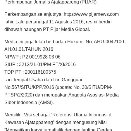
Perhimpunan Jurnalis Ajatappareng (PIJAR).
Perkembangan selanjutnya, https://www.pijarnews.com
lahir. Lalu pertanggal 11 Agustus 2016, resmi berdiri
dibawah naungan PT Pijar Media Global.
Media ini juga telah berbadan Hukum : No. AHU-0042100-
AH.01.01.TAHUN 2016
NPWP : P2 0019928 03 06
SIUP : 3212/21-01/PM-PT/XI/2016
TDP PT : 200116100375
Izin Tempat Usaha dan Izin Gangguan :
No.567/SITU/KPP/2016 (update: No. 30/SITU/DPM-
PTSP/2/2020) dan merupakan Anggota Asosiasi Media
Siber Indonesia (AMSI).
Memiliki Visi sebagai “Referensi Utama Informasi di
Kawasan Ajatappareng” dengan mengusung Misi
“Menyajikan karya jurnalistik dengan tagline Cerdas