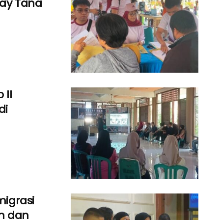
Day Tana
 II
di
migrasi
n dan