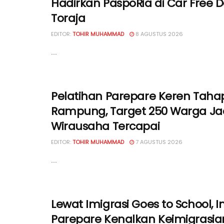
Hadirkan PaspoRia di Car Free 
Toraja
EDITOR:
TOHIR MUHAMMAD
8 AGUSTUS 2026
...
Pelatihan Parepare Keren Tahap
Rampung, Target 250 Warga Ja
Wirausaha Tercapai
EDITOR:
TOHIR MUHAMMAD
7 AGUSTUS 2026
...
Lewat Imigrasi Goes to School, I
Parepare Kenalkan Keimigrasia