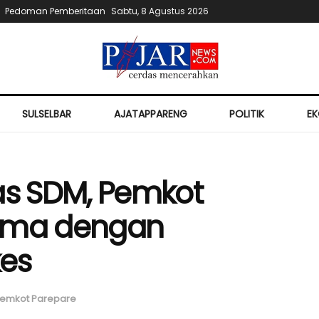
Pedoman Pemberitaan
Sabtu, 8 Agustus 2026
SULSELBAR
AJATAPPARENG
POLITIK
E
as SDM, Pemkot
Sama dengan
kes
emkot Parepare