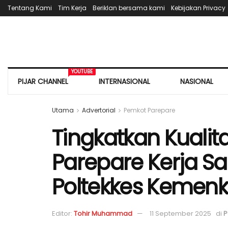
Tentang Kami
Tim Kerja
Beriklan bersama kami
Kebijakan Privacy
YOUTUBE
PIJAR CHANNEL
INTERNASIONAL
NASIONAL
Utama
Advertorial
Pemkot Parepare
Tingkatkan Kualit
Parepare Kerja 
Poltekkes Kemen
Editor:
Tohir Muhammad
11 September 2025
di
P