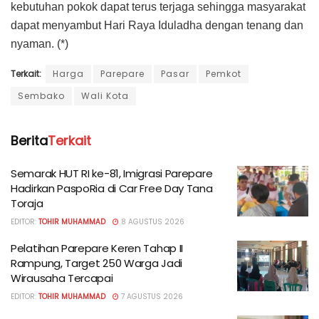
kebutuhan pokok dapat terus terjaga sehingga masyarakat
dapat menyambut Hari Raya Iduladha dengan tenang dan
nyaman. (*)
Terkait:
Harga
Parepare
Pasar
Pemkot
Sembako
Wali Kota
Berita
Terkait
Semarak HUT RI ke-81, Imigrasi Parepare
Hadirkan PaspoRia di Car Free Day Tana
Toraja
EDITOR:
TOHIR MUHAMMAD
8 AGUSTUS 2026
Pelatihan Parepare Keren Tahap II
Rampung, Target 250 Warga Jadi
Wirausaha Tercapai
EDITOR:
TOHIR MUHAMMAD
7 AGUSTUS 2026