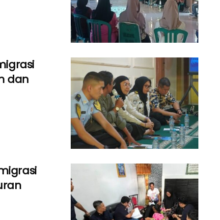
migrasi
n dan
migrasi
uran