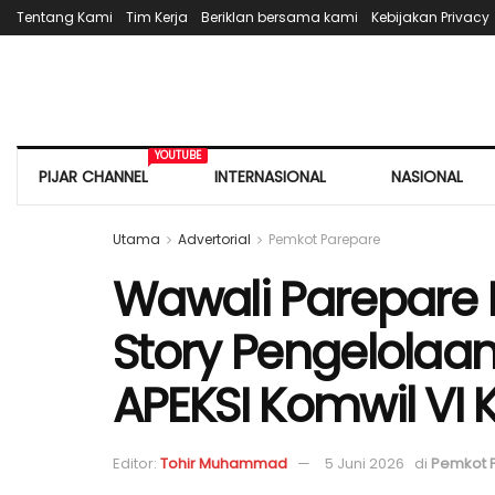
Tentang Kami
Tim Kerja
Beriklan bersama kami
Kebijakan Privacy
YOUTUBE
PIJAR CHANNEL
INTERNASIONAL
NASIONAL
Utama
Advertorial
Pemkot Parepare
Wawali Parepare
Story Pengelolaa
APEKSI Komwil VI 
Editor:
Tohir Muhammad
5 Juni 2026
di
Pemkot 