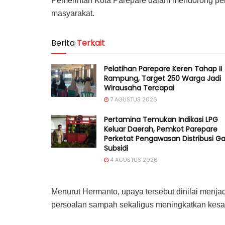
Pemerintah Kota Parepare dalam mendorong peng
masyarakat.
Berita
Terkait
Pelatihan Parepare Keren Tahap II
Rampung, Target 250 Warga Jadi
Wirausaha Tercapai
7 AGUSTUS 2026
Pertamina Temukan Indikasi LPG
Keluar Daerah, Pemkot Parepare
Perketat Pengawasan Distribusi G
Subsidi
4 AGUSTUS 2026
Menurut Hermanto, upaya tersebut dinilai menjad
persoalan sampah sekaligus meningkatkan kesad