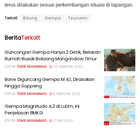
terus dilakukan sesuai perkembangan situasi di lapangan.
Terkait:
Bitung
Gempa
Tsunami
Berita
Terkait
Guncangan Gempa Hanya 2 Detik, Belasan
Rumah Rusak Bolaang Mongondow Timur
EDITOR:
TOHIR MUHAMMAD
26 FEBRUARI 2025
Bone Diguncang Gempa M 4,1, Dirasakan
hingga Soppeng
EDITOR:
TOHIR MUHAMMAD
8 FEBRUARI 2025
Gempa Magnitudo 4,2 di Lutim, Ini
Penjelasan BMKG
EDITOR:
TOHIR MUHAMMAD
27 MEI 2024