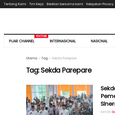
Tentang Kami
Tim Kerja
Beriklan bersama kami
Kebijakan Privacy
YOUTUBE
PIJAR CHANNEL
INTERNASIONAL
NASIONAL
Utama
Tag
Sekda Parepare
Tag:
Sekda Parepare
Sekd
Peme
Sine
EDITOR:
D