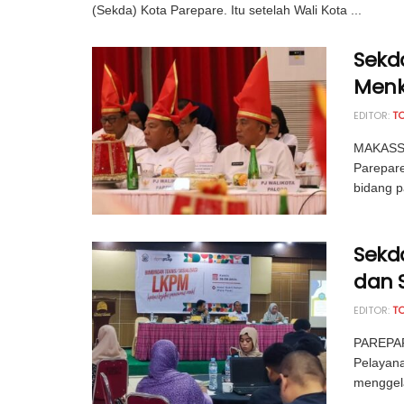
(Sekda) Kota Parepare. Itu setelah Wali Kota ...
Sekd
Menk
EDITOR:
T
MAKASSA
Parepare
bidang p
Sekd
dan S
EDITOR:
T
PAREPAR
Pelayana
menggela