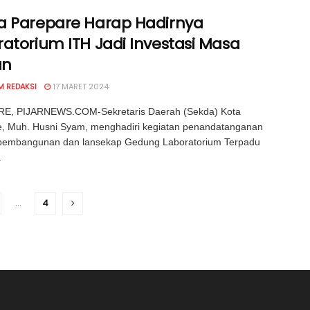
a Parepare Harap Hadirnya
atorium ITH Jadi Investasi Masa
an
M REDAKSI
17 MARET 2024
E, PIJARNEWS.COM-Sekretaris Daerah (Sekda) Kota
e, Muh. Husni Syam, menghadiri kegiatan penandatanganan
 pembangunan dan lansekap Gedung Laboratorium Terpadu
.
…
4