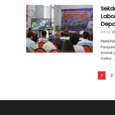
Sekd
Labor
Dep
EDITOR:
TI
PAREPAR
Parepar
kontrak
Institut ..
1
2