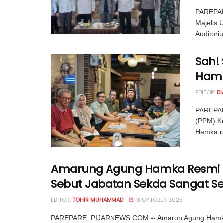
PAREPAR
Majelis 
Auditori
Sah!
Hamk
EDITOR:
D
PAREPAR
(PPM) Ko
Hamka re
Amarung Agung Hamka Resmi Ja
Sebut Jabatan Sekda Sangat Se
EDITOR:
TOHIR MUHAMMAD
13 OKTOBER 2025
PAREPARE, PIJARNEWS.COM -- Amarun Agung Hamka, S