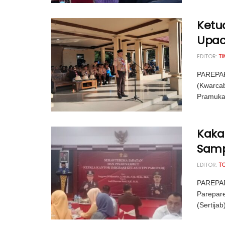
Ketu
Upac
EDITOR:
TI
PAREPAR
(Kwarcab
Pramuka 
Kaka
Samp
EDITOR:
T
PAREPAR
Parepar
(Sertijab