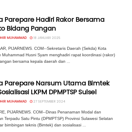
a Parepare Hadiri Rakor Bersama
o Bidang Pangan
OHIR MUHAMMAD
18 JANUARI 2025
R, PIJARNEWS. COM--Sekretaris Daerah (Sekda) Kota
 Muhammad Husni Syam menghadiri rapat koordinasi (rakor)
angan bersama kepala daerah dan ...
a Parepare Narsum Utama Bimtek
osialisasi LKPM DPMPTSP Sulsel
OHIR MUHAMMAD
27 SEPTEMBER 2024
E, PIJARNEWS. COM--Dinas Penanaman Modal dan
n Terpadu Satu Pintu (DPMPTSP) Provinsi Sulawesi Selatan
r bimbingan teknis (Bimtek) dan sosialisasi ...