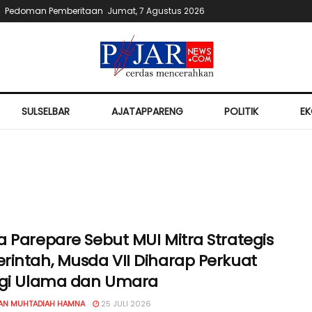
Pedoman Pemberitaan
Jumat, 7 Agustus 2026
SULSELBAR
AJATAPPARENG
POLITIK
E
a Parepare Sebut MUI Mitra Strategis
rintah, Musda VII Diharap Perkuat
rgi Ulama dan Umara
IAN MUHTADIAH HAMNA
25 JULI 2026