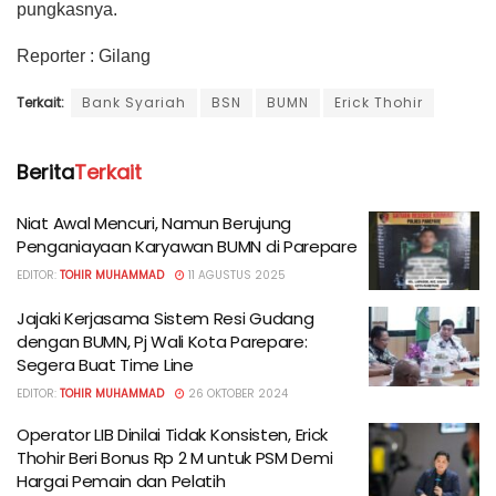
pungkasnya.
Reporter : Gilang
Terkait:
Bank Syariah
BSN
BUMN
Erick Thohir
Berita
Terkait
Niat Awal Mencuri, Namun Berujung
Penganiayaan Karyawan BUMN di Parepare
EDITOR:
TOHIR MUHAMMAD
11 AGUSTUS 2025
Jajaki Kerjasama Sistem Resi Gudang
dengan BUMN, Pj Wali Kota Parepare:
Segera Buat Time Line
EDITOR:
TOHIR MUHAMMAD
26 OKTOBER 2024
Operator LIB Dinilai Tidak Konsisten, Erick
Thohir Beri Bonus Rp 2 M untuk PSM Demi
Hargai Pemain dan Pelatih