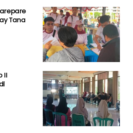
Parepare
Day Tana
 II
di