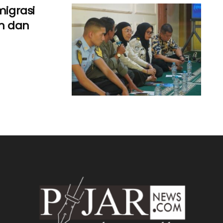
migrasi
n dan