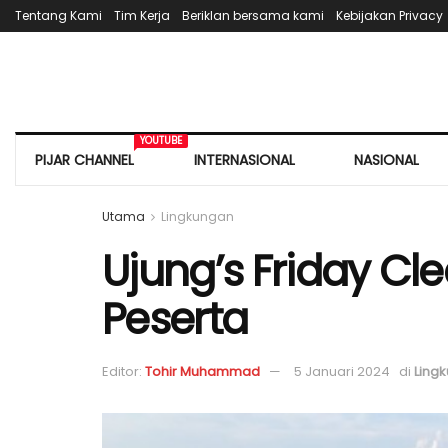
Tentang Kami
Tim Kerja
Beriklan bersama kami
Kebijakan Privacy
YOUTUBE
PIJAR CHANNEL
INTERNASIONAL
NASIONAL
Utama
Lingkungan
Ujung’s Friday Cle
Peserta
Editor:
Tohir Muhammad
5 Januari 2024
di
Ling