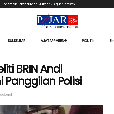
Pedoman Pemberitaan
Jumat, 7 Agustus 2026
SULSELBAR
AJATAPPARENG
POLITIK
E
liti BRIN Andi
Panggilan Polisi
asional