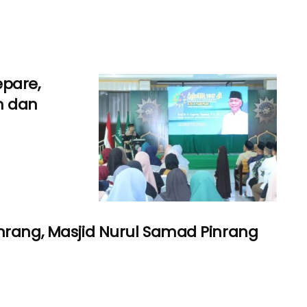
pare,
m dan
nrang, Masjid Nurul Samad Pinrang