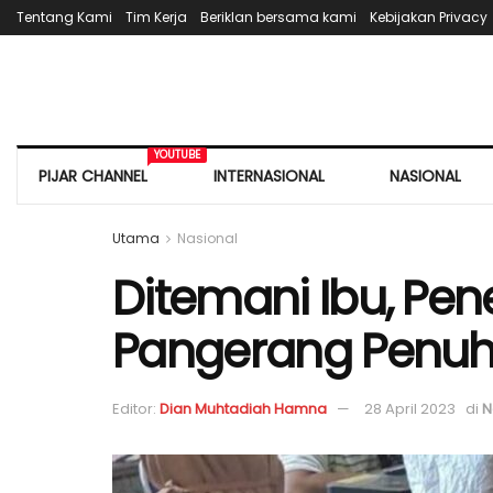
Tentang Kami
Tim Kerja
Beriklan bersama kami
Kebijakan Privacy
YOUTUBE
PIJAR CHANNEL
INTERNASIONAL
NASIONAL
Utama
Nasional
Ditemani Ibu, Pene
Pangerang Penuhi 
Editor:
Dian Muhtadiah Hamna
28 April 2023
di
N