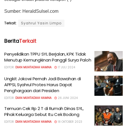
Sumber: HeraldSulsel.com
Terkait:
Syahrul Yasin Limpo
Berita
Terkait
Penyelidikan TPPU SYL Berjalan, KPK Tidak
Menutup Kemungkinan Panggil Surya Paloh
EDITOR:
DIAN MUHTADIAH HAMNA
17 JULI 2024
Ungkit Jokowi Pernah Jadi Bawahan di
APPSI, Syahrul Protes Harus Dapat
Penghargaan dari Presiden
EDITOR:
DIAN MUHTADIAH HAMNA
26 JUNI 2024
Temuan Cek Rp 2 T di Rumah Dinas SYL,
Pihak Keluarga Sebut Itu Cek Bodong
EDITOR:
DIAN MUHTADIAH HAMNA
18 OKTOBER 2023