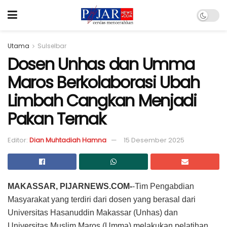
Utama
Sulselbar
Dosen Unhas dan Umma
Maros Berkolaborasi Ubah
Limbah Cangkan Menjadi
Pakan Ternak
Editor:
Dian Muhtadiah Hamna
15 Desember 2025
MAKASSAR, PIJARNEWS.COM-
-Tim Pengabdian
Masyarakat yang terdiri dari dosen yang berasal dari
Universitas Hasanuddin Makassar (Unhas) dan
Universitas Muslim Maros (Umma) melakukan pelatihan