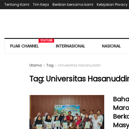
Tentang Kami
Tim Kerja
Beriklan bersama kami
Kebijakan Privacy
YOUTUBE
PIJAR CHANNEL
INTERNASIONAL
NASIONAL
Utama
Tag
Universitas Hasanuddin
Tag:
Universitas Hasanuddi
Baha
Maro
Berk
Masy