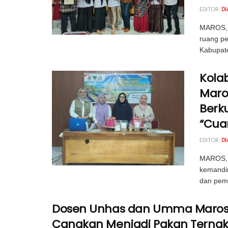
EDITOR:
D
MAROS, 
ruang p
Kabupate
Kola
Maro
Berku
“Cua
EDITOR:
D
MAROS, 
kemandir
dan peme
Dosen Unhas dan Umma Maros 
Cangkan Menjadi Pakan Terna