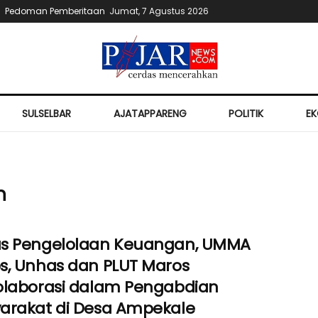
Pedoman Pemberitaan
Jumat, 7 Agustus 2026
SULSELBAR
AJATAPPARENG
POLITIK
E
n
s Pengelolaan Keuangan, UMMA
s, Unhas dan PLUT Maros
olaborasi dalam Pengabdian
arakat di Desa Ampekale