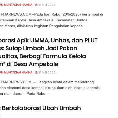
IAN MUHTADIAH HAMNA
21 MEI 2026
PIJARNEWS.COM--Pada hari Rabu (20/5/2026) bertempat di
ertemuan Kantor Desa Ampekale, Kecamatan Bontoa,
n Maros, dilakukan kegiatan Pengabdian kepada ...
borasi Apik UMMA, Unhas, dan PLUT
s: Sulap Limbah Jadi Pakan
alitas, Berbagi Formula Kelola
n” di Desa Ampekale
IAN MUHTADIAH HAMNA
21 MEI 2026
PIJARNEWS.COM — Langkah nyata dalam mendorong
ian ekonomi desa kembali ditunjukkan oleh insan akademisi
rintah daerah. Pada Rabu ...
Berkolaborasi Ubah Limbah
k