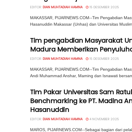
EDITOR:
DIAN MUHTADIAH HAMNA
15 DESEMBER 2025
MAKASSAR, PIJARNEWS.COM--Tim Pengabdian Masyaraka
Hasanuddin Makassar (Unhas) dan Universitas Musli
Tim pengabdian Masyarakat U
Madura Memberikan Penyuluha
EDITOR:
DIAN MUHTADIAH HAMNA
15 DESEMBER 2025
MAKASSAR, PIJARNEWS.COM--Tim Pengabdian Masyarak
Andi Muhammad Anshar, Maming dan Isnawati bersama 
Tim Pakar Universitas Sam Rat
Benchmarking ke PT. Madina An
Hasanuddin
EDITOR:
DIAN MUHTADIAH HAMNA
4 NOVEMBER 2025
MAROS, PIJARNEWS.COM--Sebagai bagian dari pelaksan