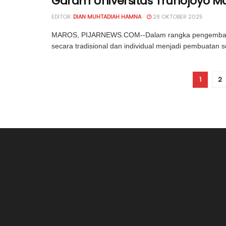
Garam Universitas Trunojoyo M
EDITOR:
DIAN MUHTADIAH HAMNA
28 OKTOBER 2025
MAROS, PIJARNEWS.COM--Dalam rangka pengembanga
secara tradisional dan individual menjadi pembuatan s
1
2