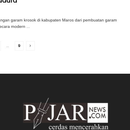
adura
n garam krosok di kabupaten Maros dari pembuatan garam
ecara modern ...
…
9