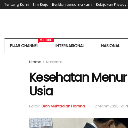
Tentang Kami
Tim Kerja
Beriklan bersama kami
Kebijakan Privacy
YOUTUBE
PIJAR CHANNEL
INTERNASIONAL
NASIONAL
Utama
Nasional
Kesehatan Menurun
Usia
Editor:
Dian Muhtadiah Hamna
2 Maret 2026
di
N