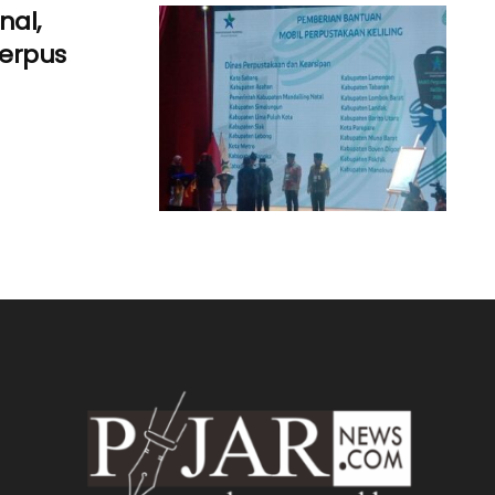
nal,
Perpus