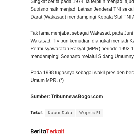
Singkat cerita pada 1974, ia terpilih menjadi a
Sutrisno naik menjadi Letnan Jenderal TNI seka
Darat (Wakasad) mendampingi Kepala Staf TNI An
Tak lama menjabat sebagai Wakasad, pada Juni 
Wakasad, Try pun kemudian diangkat menjadi Ka
Permusyawaratan Rakyat (MPR) periode 1992-19
mendampingi Soeharto melalui Sidang Umumny
Pada 1998 tugasnya sebagai wakil presiden bera
Umum MPR. (*)
Sumber: TribunnewsBogor.com
Terkait:
Kabar Duka
Wapres RI
Berita
Terkait