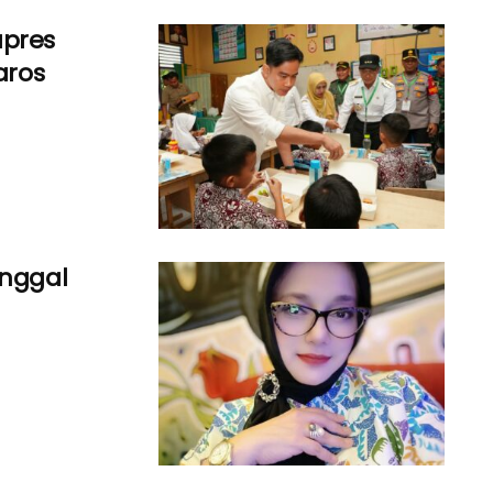
apres
aros
inggal