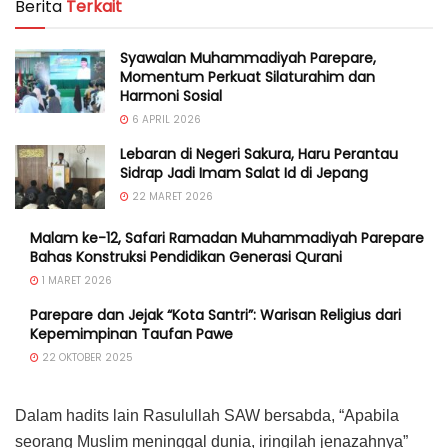
Berita
Terkait
Syawalan Muhammadiyah Parepare,
Momentum Perkuat Silaturahim dan
Harmoni Sosial
6 APRIL 2026
Lebaran di Negeri Sakura, Haru Perantau
Sidrap Jadi Imam Salat Id di Jepang
22 MARET 2026
Malam ke-12, Safari Ramadan Muhammadiyah Parepare
Bahas Konstruksi Pendidikan Generasi Qurani
1 MARET 2026
Parepare dan Jejak “Kota Santri”: Warisan Religius dari
Kepemimpinan Taufan Pawe
22 OKTOBER 2025
Dalam hadits lain Rasulullah SAW bersabda, “Apabila
seorang Muslim meninggal dunia, iringilah jenazahnya”