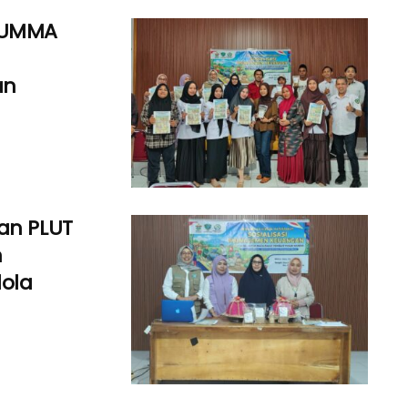
 UMMA
an
an PLUT
n
lola