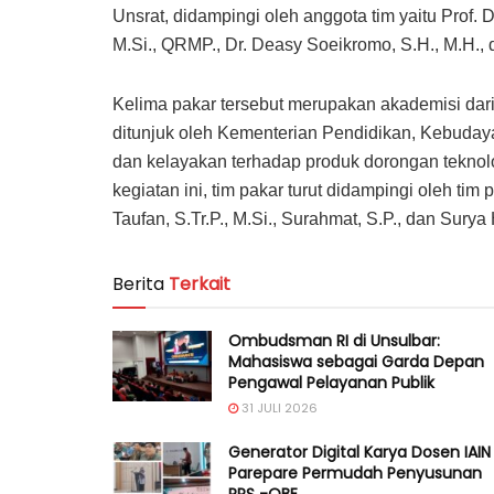
Unsrat, didampingi oleh anggota tim yaitu Prof. D
M.Si., QRMP., Dr. Deasy Soeikromo, S.H., M.H., d
Kelima pakar tersebut merupakan akademisi dar
ditunjuk oleh Kementerian Pendidikan, Kebudaya
dan kelayakan terhadap produk dorongan teknol
kegiatan ini, tim pakar turut didampingi oleh tim
Taufan, S.Tr.P., M.Si., Surahmat, S.P., dan Surya 
Berita
Terkait
Ombudsman RI di Unsulbar:
Mahasiswa sebagai Garda Depan
Pengawal Pelayanan Publik
31 JULI 2026
Generator Digital Karya Dosen IAIN
Parepare Permudah Penyusunan
RPS -OBE