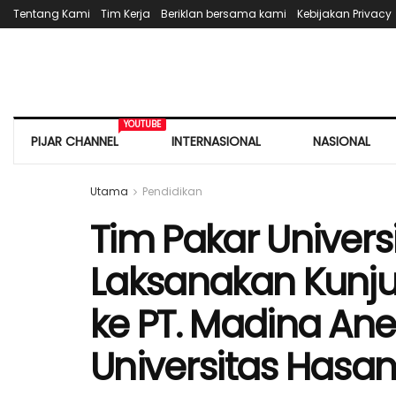
Tentang Kami
Tim Kerja
Beriklan bersama kami
Kebijakan Privacy
YOUTUBE
PIJAR CHANNEL
INTERNASIONAL
NASIONAL
Utama
Pendidikan
Tim Pakar Univers
Laksanakan Kunj
ke PT. Madina An
Universitas Hasa