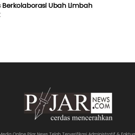
Berkolaborasi Ubah Limbah
k
Media Online Pijar News Telah Terverifikasi Administratif & Faktua