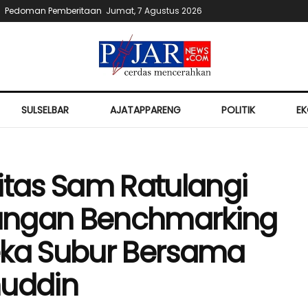
Pedoman Pemberitaan
Jumat, 7 Agustus 2026
SULSELBAR
AJATAPPARENG
POLITIK
E
itas Sam Ratulangi
ungan Benchmarking
eka Subur Bersama
nuddin