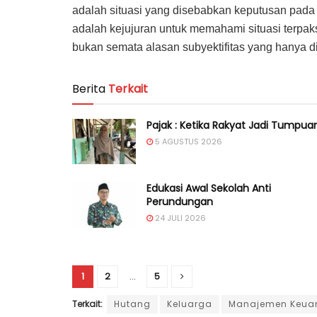
adalah situasi yang disebabkan keputusan pada m
adalah kejujuran untuk memahami situasi terpaksa
bukan semata alasan subyektifitas yang hanya di
Berita
Terkait
Pajak : Ketika Rakyat Jadi Tumpua
5 AGUSTUS 2026
Edukasi Awal Sekolah Anti
Perundungan
24 JULI 2026
1
2
...
5
Terkait:
Hutang
Keluarga
Manajemen Keua