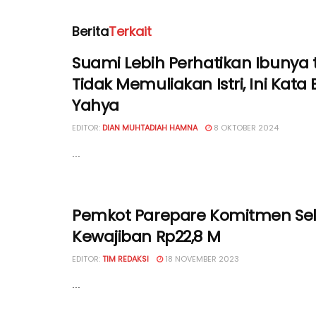
Berita
Terkait
Suami Lebih Perhatikan Ibunya 
Tidak Memuliakan Istri, Ini Kata
Yahya
EDITOR:
DIAN MUHTADIAH HAMNA
8 OKTOBER 2024
...
Pemkot Parepare Komitmen Sel
Kewajiban Rp22,8 M
EDITOR:
TIM REDAKSI
18 NOVEMBER 2023
...