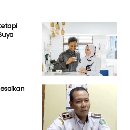
tetapi
 Buya
esaikan